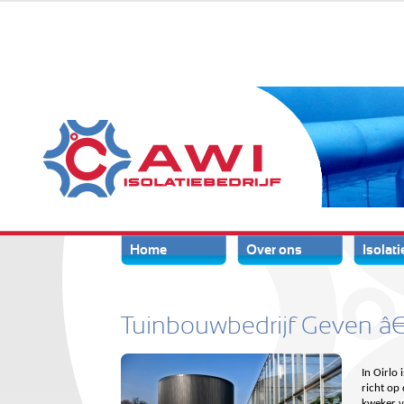
AWI Isolatie
Home
Over ons
Isolati
Tuinbouwbedrijf Geven â€
In Oirlo 
richt op
kweker v