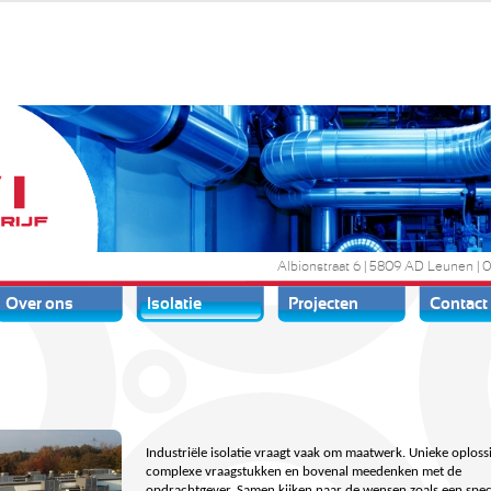
AWI Isolatiebedrijf
Albionstraat 6 | 5809 AD Leunen | 
Over ons
Isolatie
Projecten
Contact
Industriële isolatie vraagt vaak om maatwerk. Unieke oploss
complexe vraagstukken en bovenal meedenken met de
opdrachtgever. Samen kijken naar de wensen zoals een spec