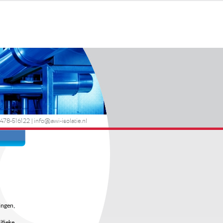
0478-516122 |
info@awi-isolatie.nl
ingen,
ifieke