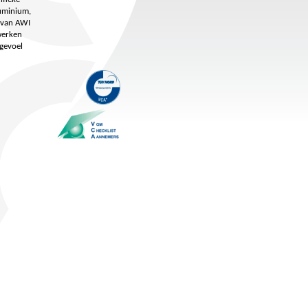
luminium,
t van AWI
werken
gevoel