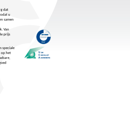
rg dat
zodat u
 en samen
k. Van
e prijs
m speciale
 op het
uwbare,
 goed