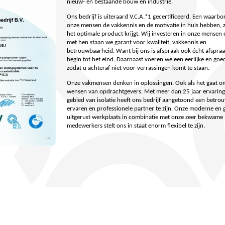
nieuw- en bestaande bouw en industrie.
Ons bedrijf is uiteraard V.C.A.*1 gecertificeerd. Een waarbo
onze mensen de vakkennis en de motivatie in huis hebben, 
het optimale product krijgt. Wij investeren in onze mensen
met hen staan we garant voor kwaliteit, vakkennis en
betrouwbaarheid. Want bij ons is afspraak ook écht afspraa
begin tot het eind. Daarnaast voeren we een eerlijke en goed
zodat u achteraf niet voor verrassingen komt te staan.
Onze vakmensen denken in oplossingen. Ook als het gaat o
wensen van opdrachtgevers. Met meer dan 25 jaar ervaring
gebied van isolatie heeft ons bedrijf aangetoond een betro
ervaren en professionele partner te zijn. Onze moderne en
uitgerust werkplaats in combinatie met onze zeer bekwame
medewerkers stelt ons in staat enorm flexibel te zijn.