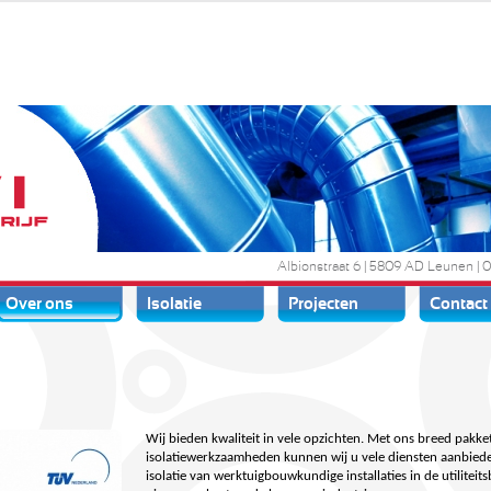
AWI Isolatiebedrijf
Albionstraat 6 | 5809 AD Leunen | 
Over ons
Isolatie
Projecten
Contact
Wij bieden kwaliteit in vele opzichten. Met ons breed pakke
isolatiewerkzaamheden kunnen wij u vele diensten aanbiede
isolatie van werktuigbouwkundige installaties in de utiliteit