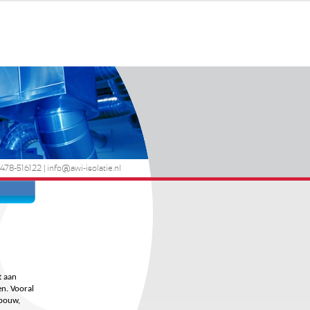
0478-516122 |
info@awi-isolatie.nl
t aan
n. Vooral
sbouw,